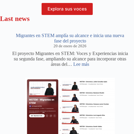
Explora sus voces
Last news
Migrantes en STEM amplía su alcance e inicia una nueva
fase del proyecto
20 de enero de 2026
El proyecto Migrantes en STEM: Voces y Experiencias inicia
su segunda fase, ampliando su alcance para incorporar otras
:
áreas del…
Lee más
Migrantes
en
STEM
amplía
su
alcance
e
inicia
una
nueva
fase
del
proyecto