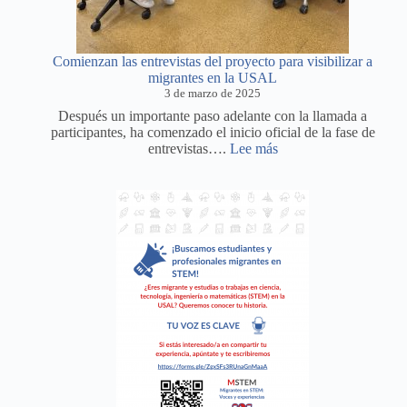
Comienzan las entrevistas del proyecto para visibilizar a
migrantes en la USAL
3 de marzo de 2025
Después un importante paso adelante con la llamada a
participantes, ha comenzado el inicio oficial de la fase de
:
entrevistas….
Lee más
Comienzan
las
entrevistas
del
proyecto
para
visibilizar
a
migrantes
en
la
USAL