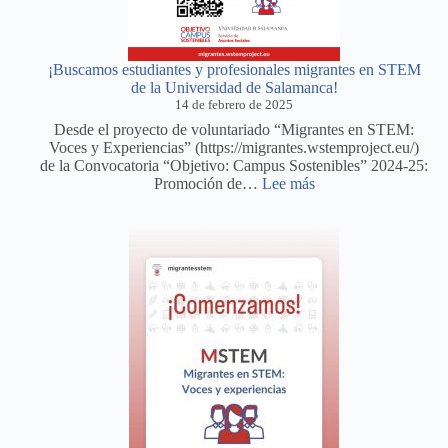
¡Buscamos estudiantes y profesionales migrantes en STEM
de la Universidad de Salamanca!
14 de febrero de 2025
Desde el proyecto de voluntariado “Migrantes en STEM:
Voces y Experiencias” (https://migrantes.wstemproject.eu/)
de la Convocatoria “Objetivo: Campus Sostenibles” 2024-25:
:
Promoción de…
Lee más
¡Buscamos
estudiantes
y
profesionales
migrantes
en
STEM
de
la
Universidad
de
Salamanca!